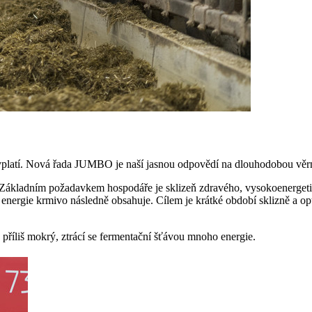
vyplatí. Nová řada JUMBO je naší jasnou odpovědí na dlouhodobou věr
. Základním požadavkem hospodáře je sklizeň zdravého, vysokoenergeti
 energie krmivo následně obsahuje. Cílem je krátké období sklizně a op
 příliš mokrý, ztrácí se fermentační šťávou mnoho energie.