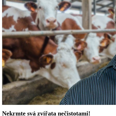
Nekrmte svá zvířata nečistotami!