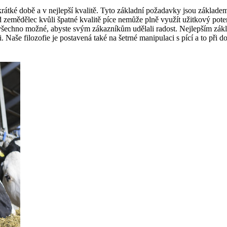
v krátké době a v nejlepší kvalitě. Tyto základní požadavky jsou zák
d zemědělec kvůli špatné kvalitě píce nemůže plně využít užitkový potenc
 všechno možné, abyste svým zákazníkům udělali radost. Nejlepším zá
i. Naše filozofie je postavená také na šetrné manipulaci s pící a to při