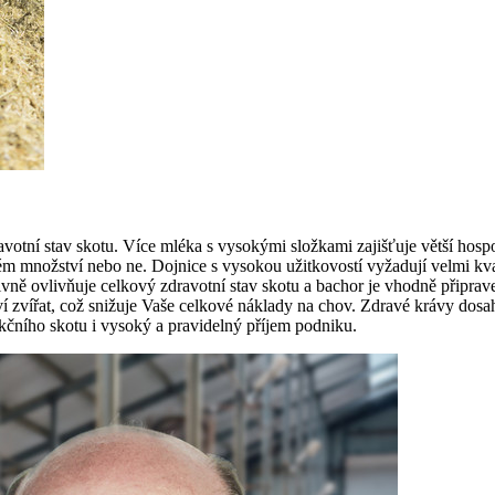
avotní stav skotu. Více mléka s vysokými složkami zajišťuje větší hos
m množství nebo ne. Dojnice s vysokou užitkovostí vyžadují velmi kval
vně ovlivňuje celkový zdravotní stav skotu a bachor je vhodně připrave
zvířat, což snižuje Vaše celkové náklady na chov. Zdravé krávy dosahují
ukčního skotu i vysoký a pravidelný příjem podniku.