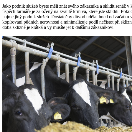
Jako podnik služeb byste měli znát svého zákazníka a sklidit senáž 
úspěch farmáře je založený na kvalitě krmiva, které jste sklidili. Poku
najme jiný podnik služeb. Dostatečný důvod udělat hned od začátku
kopírování půdních nerovností a minimalizuje podíl nečistot při sklizn
doba sklizně je krátká a vy musíte jet k dalšímu zákazníkovi.