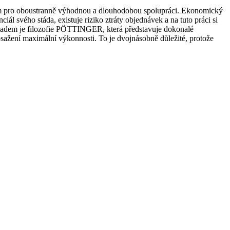
ladem pro oboustranně výhodnou a dlouhodobou spolupráci. Ekonomický
iál svého stáda, existuje riziko ztráty objednávek a na tuto práci si
kladem je filozofie PÖTTINGER, která představuje dokonalé
 dosažení maximální výkonnosti. To je dvojnásobně důležité, protože