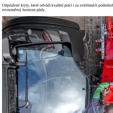
Odpružené kryty, které odvádí kvalitní práci i za extrémních podmíne
rovnoměrný horizont půdy.