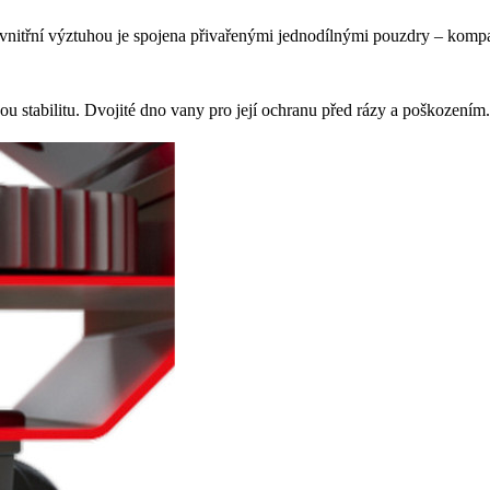
vnitřní výztuhou je spojena přivařenými jednodílnými pouzdry – kompa
 stabilitu. Dvojité dno vany pro její ochranu před rázy a poškozením.