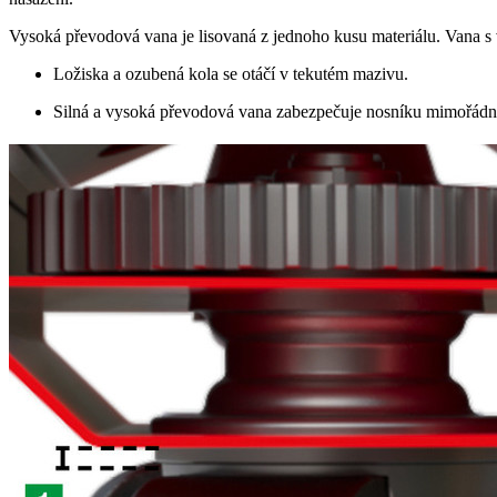
Vysoká převodová vana je lisovaná z jednoho kusu materiálu. Vana s 
Ložiska a ozubená kola se otáčí v tekutém mazivu.
Silná a vysoká převodová vana zabezpečuje nosníku mimořádnou