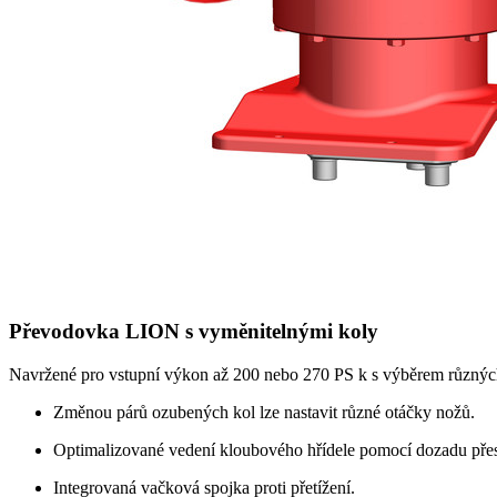
Převodovka LION s vyměnitelnými koly
Navržené pro vstupní výkon až 200 nebo
270 PS
k s výběrem různýc
Změnou párů ozubených kol lze nastavit různé otáčky nožů.
Optimalizované vedení kloubového hřídele pomocí dozadu přes
Integrovaná vačková spojka proti přetížení.