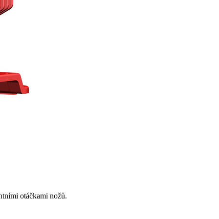
ntními otáčkami nožů.