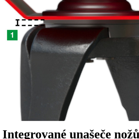
Integrované unašeče nož