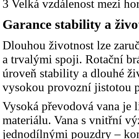
3
Velká vzdálenost mezi ho
Garance stability a živo
Dlouhou životnost lze zaru
a trvalými spoji. Rotační b
úroveň stability a dlouhé ž
vysokou provozní jistotou p
Vysoká převodová vana je l
materiálu. Vana s vnitřní v
jednodílnými pouzdry – kom