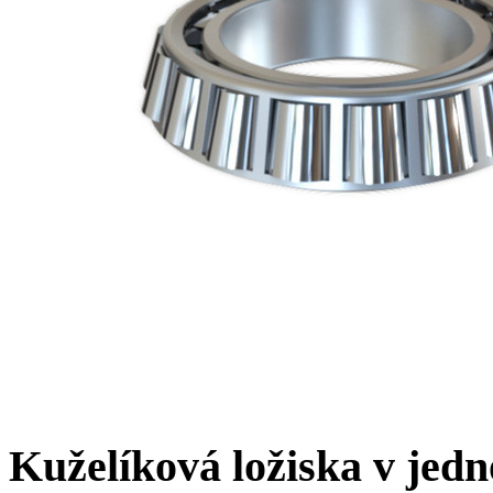
Kuželíková ložiska v jed