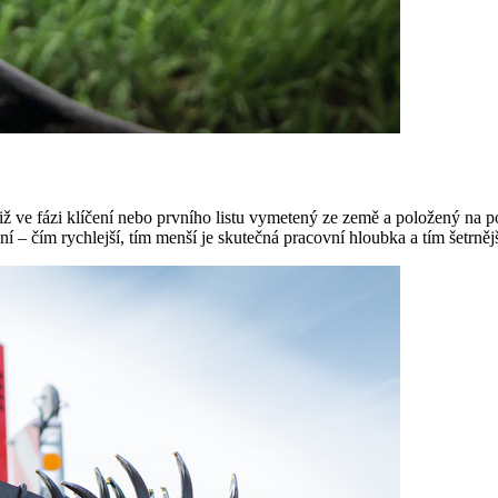
iž ve fázi klíčení nebo prvního listu vymetený ze země a položený na 
ní – čím rychlejší, tím menší je skutečná pracovní hloubka a tím šetrnějš