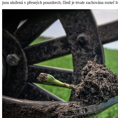
jsou uložená v přesných pouzdrech, čímž je trvale zachována rozteč 