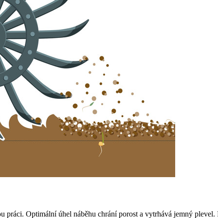
ou práci. Optimální úhel náběhu chrání porost a vytrhává jemný pleve