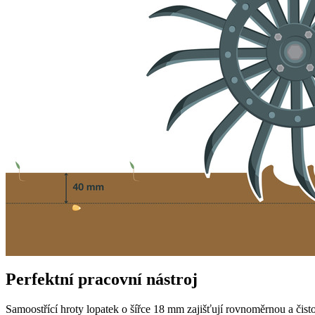
Perfektní pracovní nástroj
Samoostřící hroty lopatek o šířce
18 mm
zajišťují rovnoměrnou a čist