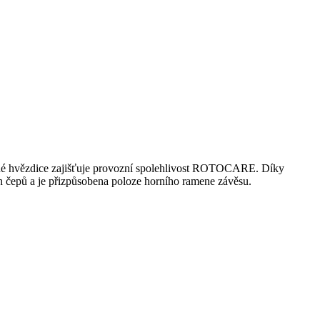
ždé hvězdice zajišťuje provozní spolehlivost ROTOCARE. Díky
h čepů a je přizpůsobena poloze horního ramene závěsu.