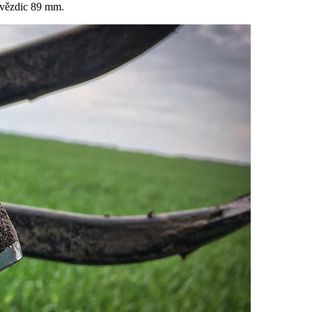
hvězdic
89 mm
.