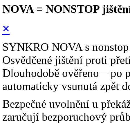
NOVA = NONSTOP jištěn
×
SYNKRO NOVA s nonstop jiš
Osvědčené jištění proti přet
Dlouhodobě ověřeno – po př
automaticky vsunutá zpět d
Bezpečné uvolnění u překáž
zaručují bezporuchový průb