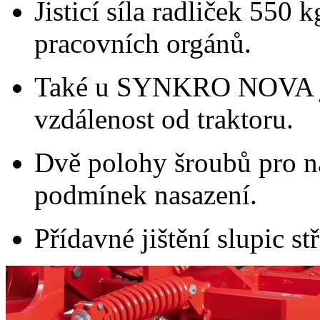
Jisticí síla radliček 550
pracovních orgánů.
Také u SYNKRO NOVA je 
vzdálenost od traktoru.
Dvě polohy šroubů pro na
podmínek nasazení.
Přídavné jištění slupic s