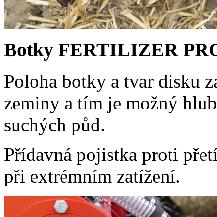
Botky FERTILIZER PRO p
Poloha botky a tvar disku 
zeminy a tím je možný hlubš
suchých půd.
Přídavná pojistka proti pře
při extrémním zatížení.