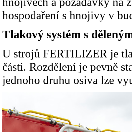
hnojivech a požadavky na ži
hospodaření s hnojivy v bu
Tlakový systém s dělený
U strojů FERTILIZER je tl
části. Rozdělení je pevně s
jednoho druhu osiva lze vy