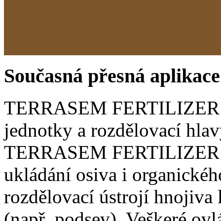
Současná přesná aplikace
TERRASEM FERTILIZER má
jednotky a rozdělovací hlavy
TERRASEM FERTILIZER um
ukládání osiva i organické
rozdělovací ústrojí hnojiva 
(např. podsev). Veškeré ovl