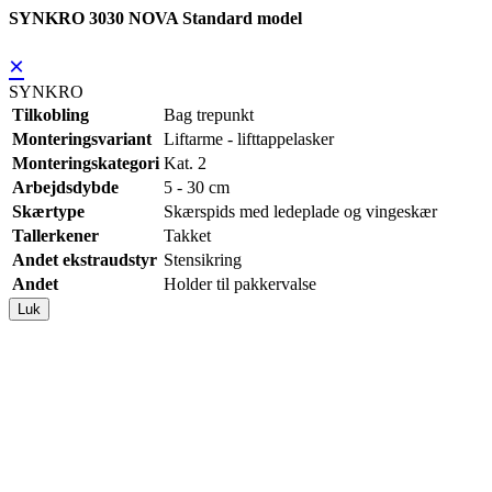
SYNKRO 3030 NOVA Standard model
×
SYNKRO
Tilkobling
Bag trepunkt
Monteringsvariant
Liftarme - lifttappelasker
Monteringskategori
Kat. 2
Arbejdsdybde
5 - 30 cm
Skærtype
Skærspids med ledeplade og vingeskær
Tallerkener
Takket
Andet ekstraudstyr
Stensikring
Andet
Holder til pakkervalse
Luk