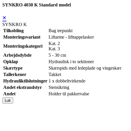
SYNKRO 4030 K Standard model
×
SYNKRO K
Tilkobling
Bag trepunkt
Monteringsvariant
Liftarme - lifttappelasker
Kat. 2
Monteringskategori
Kat. 3
Arbejdsdybde
5 - 30 cm
Opklap
Hydraulisk i to sektioner
Skærtype
Skærspids med ledeplade og vingeskær
Tallerkener
Takket
Hydrauliktilslutninger
1 x dobbeltvirkende
Andet ekstraudstyr
Stensikring
Andet
Holder til pakkervalse
Luk