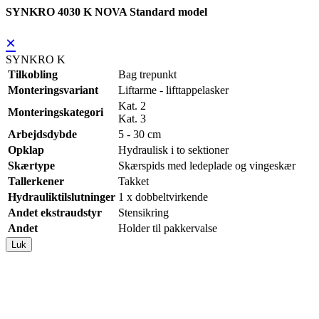
SYNKRO 4030 K NOVA Standard model
×
SYNKRO K
Tilkobling
Bag trepunkt
Monteringsvariant
Liftarme - lifttappelasker
Kat. 2
Monteringskategori
Kat. 3
Arbejdsdybde
5 - 30 cm
Opklap
Hydraulisk i to sektioner
Skærtype
Skærspids med ledeplade og vingeskær
Tallerkener
Takket
Hydrauliktilslutninger
1 x dobbeltvirkende
Andet ekstraudstyr
Stensikring
Andet
Holder til pakkervalse
Luk