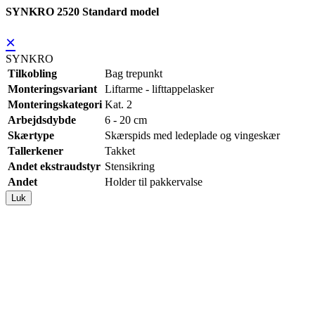
SYNKRO 2520 Standard model
×
SYNKRO
Tilkobling
Bag trepunkt
Monteringsvariant
Liftarme - lifttappelasker
Monteringskategori
Kat. 2
Arbejdsdybde
6 - 20 cm
Skærtype
Skærspids med ledeplade og vingeskær
Tallerkener
Takket
Andet ekstraudstyr
Stensikring
Andet
Holder til pakkervalse
Luk