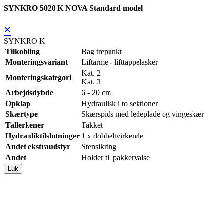
SYNKRO 5020 K NOVA Standard model
×
SYNKRO K
Tilkobling
Bag trepunkt
Monteringsvariant
Liftarme - lifttappelasker
Kat. 2
Monteringskategori
Kat. 3
Arbejdsdybde
6 - 20 cm
Opklap
Hydraulisk i to sektioner
Skærtype
Skærspids med ledeplade og vingeskær
Tallerkener
Takket
Hydrauliktilslutninger
1 x dobbeltvirkende
Andet ekstraudstyr
Stensikring
Andet
Holder til pakkervalse
Luk