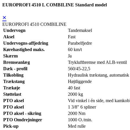
EUROPROFI 4510 L COMBILINE Standard model
×
EUROPROFI 4510 COMBILINE
Undervogn
Tandemaksel
Aksel
Fast
Undervogns-affjedring
Parabelfjedre
Kørehastighed maks.
60 km/t
Skærm
Ja
Bremseanlæg
Trykluftbremse med ALB-ventil
Dæk - profil
560/45-22,5
Tilkobling
Hydraulisk trækstang, automatisk t
Trækstang
Højtliggende
Trækøje
40 fast
Støttelast
2000 kg
PTO aksel
Vid vinkel i én side, med kamkob
PTO aksel
1 3/8" 6 spliner
PTO aksel - sikring
2000 Nm
PTO Omdrejninger
1000 O./min.
Pick-up
Med rulle