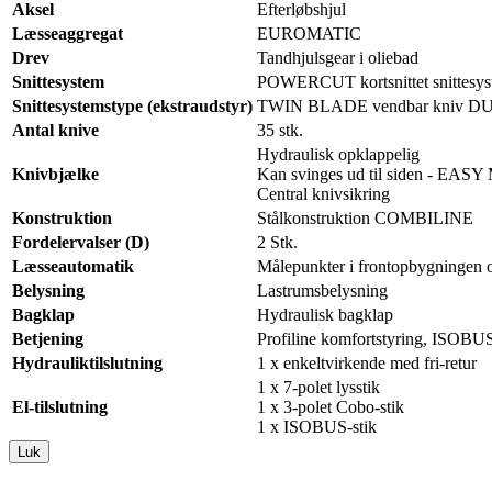
Aksel
Efterløbshjul
Læsseaggregat
EUROMATIC
Drev
Tandhjulsgear i oliebad
Snittesystem
POWERCUT kortsnittet snittesy
Snittesystemstype (ekstraudstyr)
TWIN BLADE vendbar kniv 
Antal knive
35 stk.
Hydraulisk opklappelig
Knivbjælke
Kan svinges ud til siden - EA
Central knivsikring
Konstruktion
Stålkonstruktion COMBILINE
Fordelervalser (D)
2 Stk.
Læsseautomatik
Målepunkter i frontopbygningen 
Belysning
Lastrumsbelysning
Bagklap
Hydraulisk bagklap
Betjening
Profiline komfortstyring, ISOBUS
Hydrauliktilslutning
1 x enkeltvirkende med fri-retur
1 x 7-polet lysstik
El-tilslutning
1 x 3-polet Cobo-stik
1 x ISOBUS-stik
Luk