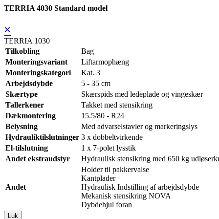
TERRIA 4030 Standard model
×
TERRIA 1030
Tilkobling
Bag
Monteringsvariant
Liftarmophæng
Monteringskategori
Kat. 3
Arbejdsdybde
5 - 35 cm
Skærtype
Skærspids med ledeplade og vingeskær
Tallerkener
Takket med stensikring
Dækmontering
15.5/80 - R24
Belysning
Med advarselstavler og markeringslys
Hydrauliktilslutninger
3 x dobbeltvirkende
El-tilslutning
1 x 7-polet lysstik
Andet ekstraudstyr
Hydraulisk stensikring med 650 kg udløserkr
Holder til pakkervalse
Kantplader
Andet
Hydraulisk Indstilling af arbejdsdybde
Mekanisk stensikring NOVA
Dybdehjul foran
Luk