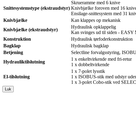
Skrueramme med 6 knive
Snittesystemstype (ekstraudstyr)
Knivbjælke foroven med 16 kniv
Ensilage-snittesystem med 31 kni
Knivbjælke
Kan klappes op mekanisk
Hydraulisk opklappelig
Knivbjælke (ekstraudstyr)
Kan svinges ud til siden - EA
Konstruktion
Hydraulisk tørfoderkonstruktion
Bagklap
Hydraulisk bagklap
Betjening
Selectline forvalgsstyring, ISOB
1 x enkeltvirkende med fri-retur
Hydrauliktilslutning
1 x dobbeltvirkende
1 x 7-polet lysstik
El-tilslutning
1 x ISOBUS-stik med udstyr uden
1 x 3-polet Cobo-stik ved S
Luk