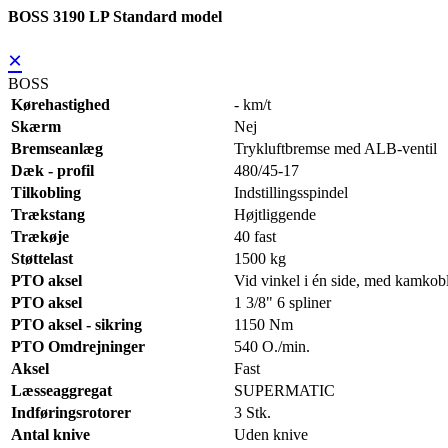
BOSS 3190 LP Standard model
×
BOSS
Kørehastighed
- km/t
Skærm
Nej
Bremseanlæg
Trykluftbremse med ALB-ventil
Dæk - profil
480/45-17
Tilkobling
Indstillingsspindel
Trækstang
Højtliggende
Trækøje
40 fast
Støttelast
1500 kg
PTO aksel
Vid vinkel i én side, med kamkob
PTO aksel
1 3/8" 6 spliner
PTO aksel - sikring
1150 Nm
PTO Omdrejninger
540 O./min.
Aksel
Fast
Læsseaggregat
SUPERMATIC
Indføringsrotorer
3 Stk.
Antal knive
Uden knive