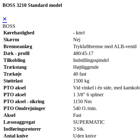
BOSS 3210 Standard model
×
BOSS
Kørehastighed
- km/t
Skærm
Nej
Bremseanlæg
Trykluftbremse med ALB-ventil
Dæk - profil
480/45-17
Tilkobling
Indstillingsspindel
Trækstang
Højtliggende
Trækøje
40 fast
Støttelast
1500 kg
PTO aksel
Vid vinkel i én side, med kamkob
PTO aksel
1 3/8" 6 spliner
PTO aksel - sikring
1150 Nm
PTO Omdrejninger
540 O./min.
Aksel
Fast
Læsseaggregat
SUPERMATIC
Indføringsrotorer
3 Stk.
Antal knive
Uden knive