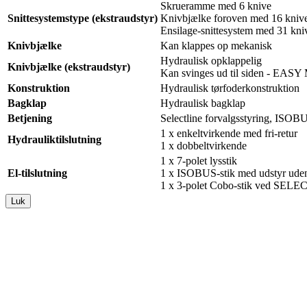
Skrueramme med 6 knive
Snittesystemstype (ekstraudstyr)
Knivbjælke foroven med 16 kniv
Ensilage-snittesystem med 31 kni
Knivbjælke
Kan klappes op mekanisk
Hydraulisk opklappelig
Knivbjælke (ekstraudstyr)
Kan svinges ud til siden - EA
Konstruktion
Hydraulisk tørfoderkonstruktion
Bagklap
Hydraulisk bagklap
Betjening
Selectline forvalgsstyring, ISOB
1 x enkeltvirkende med fri-retur
Hydrauliktilslutning
1 x dobbeltvirkende
1 x 7-polet lysstik
El-tilslutning
1 x ISOBUS-stik med udstyr uden
1 x 3-polet Cobo-stik ved S
Luk