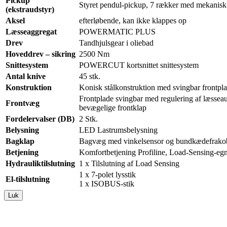
Pickup
Styret pendul-pickup, 7 rækker med mekanis
(ekstraudstyr)
Aksel
efterløbende, kan ikke klappes op
Læsseaggregat
POWERMATIC PLUS
Drev
Tandhjulsgear i oliebad
Hoveddrev – sikring
2500 Nm
Snittesystem
POWERCUT kortsnittet snittesystem
Antal knive
45 stk.
Konstruktion
Konisk stålkonstruktion med svingbar frontpla
Frontplade svingbar med regulering af læsseau
Frontvæg
bevægelige frontklap
Fordelervalser (DB)
2 Stk.
Belysning
LED Lastrumsbelysning
Bagklap
Bagvæg med vinkelsensor og bundkædefrako
Betjening
Komfortbetjening Profiline, Load-Sensing-eg
Hydrauliktilslutning
1 x Tilslutning af Load Sensing
1 x 7-polet lysstik
El-tilslutning
1 x ISOBUS-stik
Luk