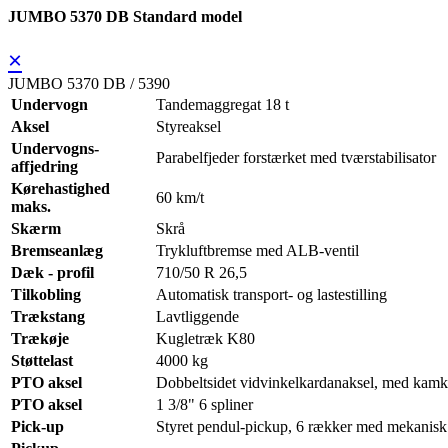
JUMBO 5370 DB Standard model
×
JUMBO 5370 DB / 5390
Undervogn
Tandemaggregat 18 t
Aksel
Styreaksel
Undervogns-
Parabelfjeder forstærket med tværstabilisator
affjedring
Kørehastighed
60 km/t
maks.
Skærm
Skrå
Bremseanlæg
Trykluftbremse med ALB-ventil
Dæk - profil
710/50 R 26,5
Tilkobling
Automatisk transport- og lastestilling
Trækstang
Lavtliggende
Trækøje
Kugletræk K80
Støttelast
4000 kg
PTO aksel
Dobbeltsidet vidvinkelkardanaksel, med kamk
PTO aksel
1 3/8" 6 spliner
Pick-up
Styret pendul-pickup, 6 rækker med mekanis