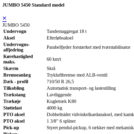
JUMBO 5450 Standard model
×
JUMBO 5450
Undervogn
Tandemaggregat 18 t
Aksel
Efterløbsaksel
Undervogns-
Parabelfjeder forstærket med tværstabilisator
affjedring
Kørehastighed
60 km/t
maks.
Skærm
Skrå
Bremseanlæg
Trykluftbremse med ALB-ventil
Dæk - profil
710/50 R 26,5
Tilkobling
Automatisk transport- og lastestilling
Trækstang
Lavtliggende
Trækøje
Kugletræk K80
Støttelast
4000 kg
PTO aksel
Dobbeltsidet vidvinkelkardanaksel, med kamk
PTO aksel
1 3/8" 6 spliner
Pick-up
Styret pendul-pickup, 6 rækker med mekanis