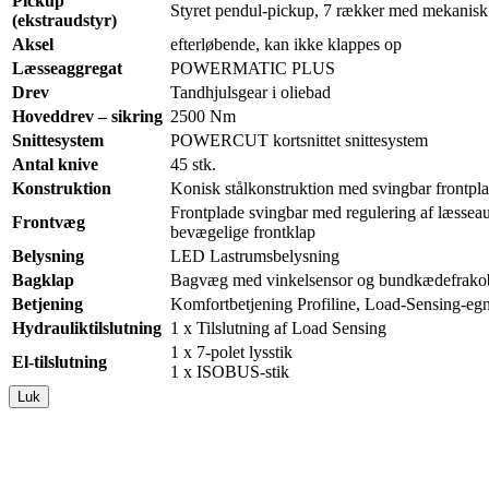
Pickup
Styret pendul-pickup, 7 rækker med mekanis
(ekstraudstyr)
Aksel
efterløbende, kan ikke klappes op
Læsseaggregat
POWERMATIC PLUS
Drev
Tandhjulsgear i oliebad
Hoveddrev – sikring
2500 Nm
Snittesystem
POWERCUT kortsnittet snittesystem
Antal knive
45 stk.
Konstruktion
Konisk stålkonstruktion med svingbar frontpla
Frontplade svingbar med regulering af læsseau
Frontvæg
bevægelige frontklap
Belysning
LED Lastrumsbelysning
Bagklap
Bagvæg med vinkelsensor og bundkædefrako
Betjening
Komfortbetjening Profiline, Load-Sensing-eg
Hydrauliktilslutning
1 x Tilslutning af Load Sensing
1 x 7-polet lysstik
El-tilslutning
1 x ISOBUS-stik
Luk