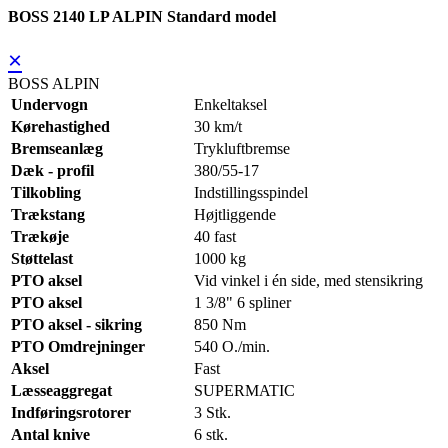
BOSS 2140 LP ALPIN Standard model
×
BOSS ALPIN
Undervogn
Enkeltaksel
Kørehastighed
30 km/t
Bremseanlæg
Trykluftbremse
Dæk - profil
380/55-17
Tilkobling
Indstillingsspindel
Trækstang
Højtliggende
Trækøje
40 fast
Støttelast
1000 kg
PTO aksel
Vid vinkel i én side, med stensikring
PTO aksel
1 3/8" 6 spliner
PTO aksel - sikring
850 Nm
PTO Omdrejninger
540 O./min.
Aksel
Fast
Læsseaggregat
SUPERMATIC
Indføringsrotorer
3 Stk.
Antal knive
6 stk.