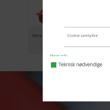
Mere driftsikker
Cookie-samtykke
Land (layer) og sprog (l
Mere info
Teknisk nødvendige