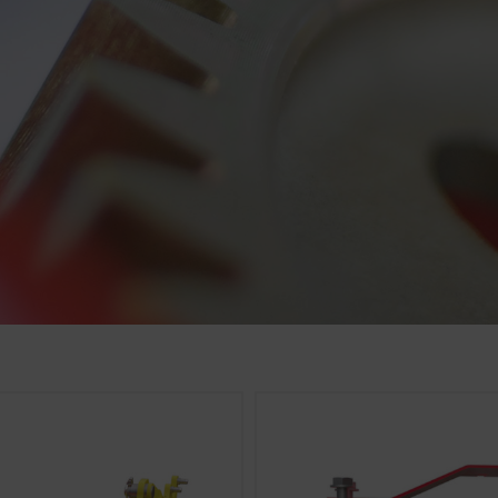
edre vores hjemmeside hvad angår brugervenlighed og ydeevne.
kies), som anonymt måler og vurderer, hvilket indhold på hj
Cookiens formål
Analyse af brugen af hjemmesiden – se nedenfor.