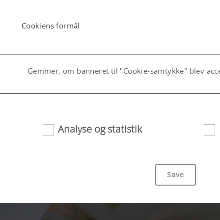
Cookiens formål
Gemmer, om banneret til "Cookie-samtykke" blev acce
ang)
Gemmer det land og det sprog, som brugeren har valg
Analyse og statistik
Save