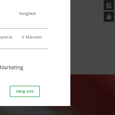
Varighed
pteret.
6 Måneder
t.
6 Måneder
Marketing
Vælg alle