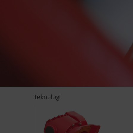
Mere info
Analyse og statistik
Vi vil hele tiden gerne forb
analyseteknologier (også coo
Teknologi
Google Analytics