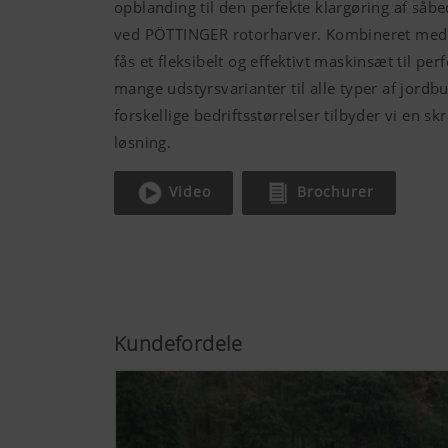
opblanding til den perfekte klargøring af såbe
ved PÖTTINGER rotorharver. Kombineret med
fås et fleksibelt og effektivt maskinsæt til pe
mange udstyrsvarianter til alle typer af jordb
forskellige bedriftsstørrelser tilbyder vi en s
løsning.
Video
Brochurer
Kundefordele