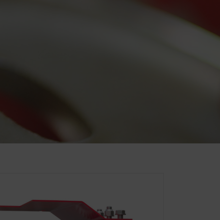
 Derfor anvender vi
emmesiden, der anvendes, og
Varighed
6 Måneder