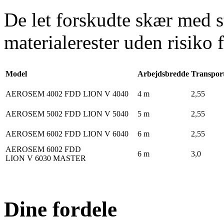
De let forskudte skær med 
materialerester uden risiko f
Model
Arbejdsbredde
Transpor
AEROSEM 4002 FDD LION V 4040
4 m
2,55
AEROSEM 5002 FDD LION V 5040
5 m
2,55
AEROSEM 6002 FDD LION V 6040
6 m
2,55
AEROSEM 6002 FDD
6 m
3,0
LION V 6030 MASTER
Dine fordele