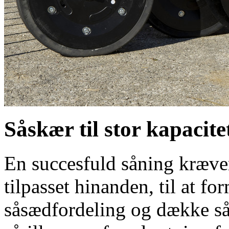
Såskær til stor kapacite
En succesfuld såning kræver
tilpasset hinanden, til at for
såsædfordeling og dække så