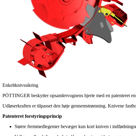
Enkeltknivssikring
PÖTTINGER beskytter opsamlervognens hjerte med en patenteret enkeltk
Udløserkraften er tilpasset den høje gennemstrømning. Knivene fastholde
Patenteret forstyringsprincip
Større fremmedlegemer bevæger kun kort kniven i indfødningsr