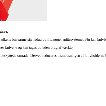
gave.
lkens bærearme sig nedad og fritlægger snittesystemet. Nu kan knivbjæ
ives knivene og kan tages ud uden brug af værktøj.
t beskyttede område. Derved reduceres tilsmudsningen af knivholderne be