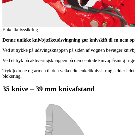
Enkeltknivssikring
Denne unikke knivbjælkeudsvingning gør knivskift til en nem op
Ved at trykke på udsvingsknappen på siden af vognen bevæger knivbjæ
Ved et tryk på aktiveringsknappen på den centrale knivoplåsning frig
Trykfjedrene og armen til den velkendte enkeltknivsikring sidder i de
blokering.
35 knive – 39 mm knivafstand