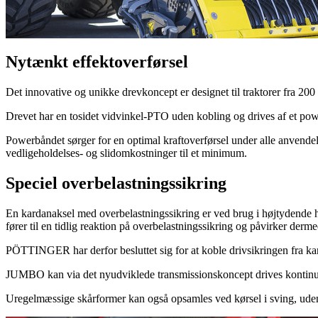
Nytænkt effektoverførsel
Det innovative og unikke drevkoncept er designet til traktorer fra 20
Drevet har en tosidet vidvinkel-PTO uden kobling og drives af et power
Powerbåndet sørger for en optimal kraftoverførsel under alle anvendels
vedligeholdelses- og slidomkostninger til et minimum.
Speciel overbelastningssikring
En kardanaksel med overbelastningssikring er ved brug i højtydende hø
fører til en tidlig reaktion på overbelastningssikring og påvirker derme
PÖTTINGER har derfor besluttet sig for at koble drivsikringen fra kard
JUMBO kan via det nyudviklede transmissionskoncept drives kontinue
Uregelmæssige skårformer kan også opsamles ved kørsel i sving, uden 