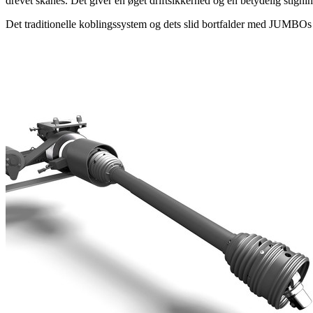
drevet skånes. Det giver en øget driftsikkerhed og en betydelig stignin
Det traditionelle koblingssystem og dets slid bortfalder med JUMBOs