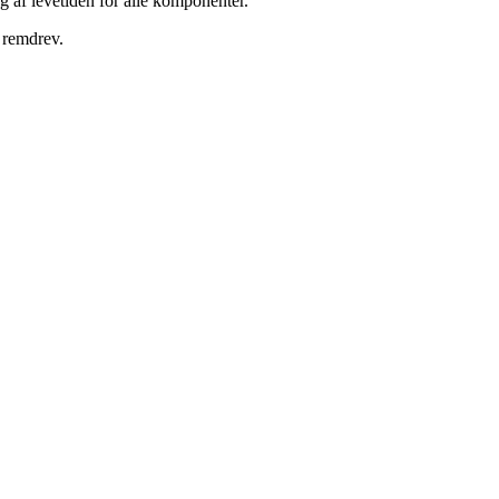
g af levetiden for alle komponenter.
 remdrev.