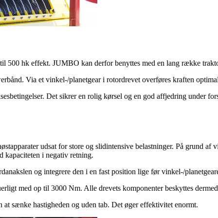
0 til 500 hk effekt. JUMBO kan derfor benyttes med en lang række trakto
bånd. Via et vinkel-/planetgear i rotordrevet overføres kraften optimalt
esbetingelser. Det sikrer en rolig kørsel og en god affjedring under fo
stapparater udsat for store og slidintensive belastninger. På grund af 
d kapaciteten i negativ retning.
anakslen og integrere den i en fast position lige før vinkel-/planetgeare
rligt med op til
3000 Nm
. Alle drevets komponenter beskyttes dermed
at sænke hastigheden og uden tab. Det øger effektivitet enormt.