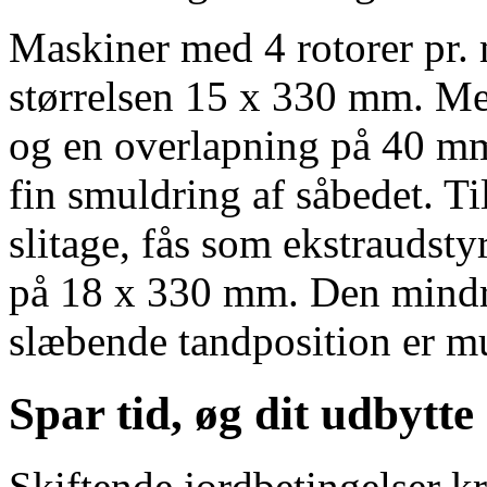
Maskiner med 4 rotorer pr. 
størrelsen 15 x
330 mm
. Me
og en overlapning på
40 m
fin smuldring af såbedet. Ti
slitage, fås som ekstrauds
på 18 x
330 mm
. Den mindr
slæbende tandposition er mu
Spar tid, øg dit udbytte
Skiftende jordbetingelser k