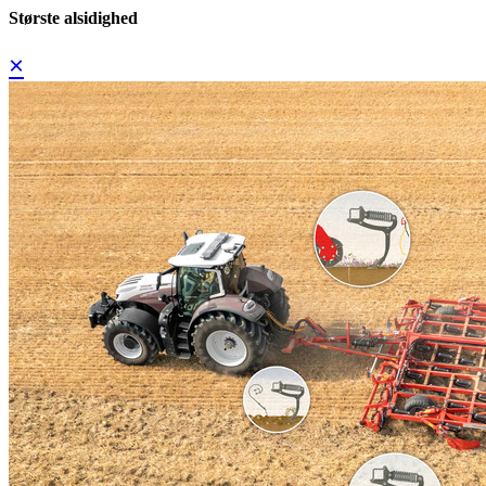
Største alsidighed
×