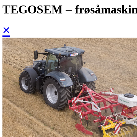
TEGOSEM – frøsåmaski
×