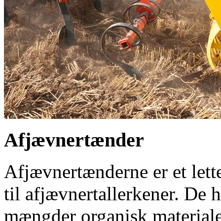
Afjævnertænder
Afjævnertænderne er et lett
til afjævnertallerkener. De 
mængder organisk materiale