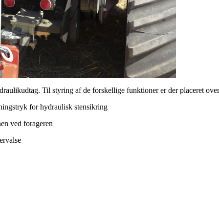
likudtag. Til styring af de forskellige funktioner er der placeret ove
ingstryk for hydraulisk stensikring
inen ved forageren
ervalse