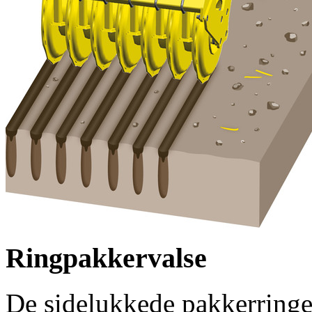
Ringpakkervalse
De sidelukkede pakkerringe