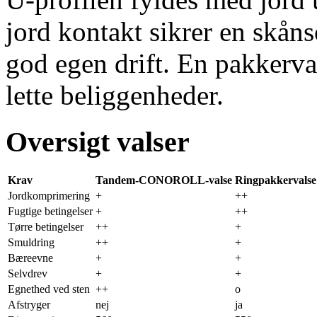
jord kontakt sikrer en skå
god egen drift. En pakkerva
lette beliggenheder.
Oversigt valser
Krav
Tandem-CONOROLL-valse
Ringpakkervalse
Jordkomprimering
+
++
Fugtige betingelser
+
++
Tørre betingelser
++
+
Smuldring
++
+
Bæreevne
+
+
Selvdrev
+
+
Egnethed ved sten
++
o
Afstryger
nej
ja