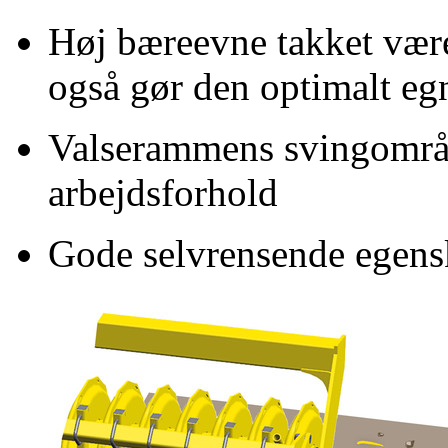
Høj bæreevne takket være
også gør den optimalt egne
Valserammens svingområde
arbejdsforhold
Gode selvrensende egensk