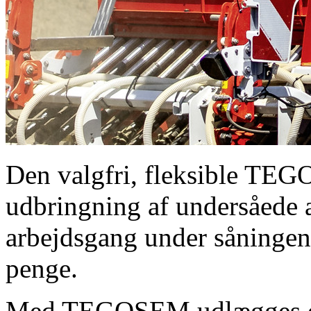
Den valgfri, fleksible TE
udbringning af undersåede a
arbejdsgang under såningen
penge.
Med TEGOSEM udlægges den