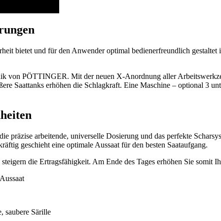
erungen
it bietet und für den Anwender optimal bedienerfreundlich gestaltet ist
k von PÖTTINGER. Mit der neuen X-Anordnung aller Arbeitswerkzeuge
rößere Saattanks erhöhen die Schlagkraft. Eine Maschine – optional 3 
heiten
ie präzise arbeitende, universelle Dosierung und das perfekte Scharsyst
äftig geschieht eine optimale Aussaat für den besten Saataufgang.
ern die Ertragsfähigkeit. Am Ende des Tages erhöhen Sie somit Ihr
 Aussaat
, saubere Särille