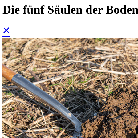
Die fünf Säulen der Boden
×