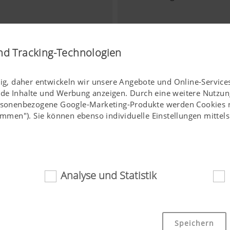
nd Tracking-Technologien
tig, daher entwickeln wir unsere Angebote und Online-Services
nde Inhalte und Werbung anzeigen. Durch eine weitere Nutzun
ersonenbezogene Google-Marketing-Produkte werden Cookies nu
stimmen"). Sie können ebenso individuelle Einstellungen mitte
Analyse und Statistik
ich
Assistenzsysteme
 Cookies tragen dazu bei, diese Webseite für Sie einfach zug
Speichern