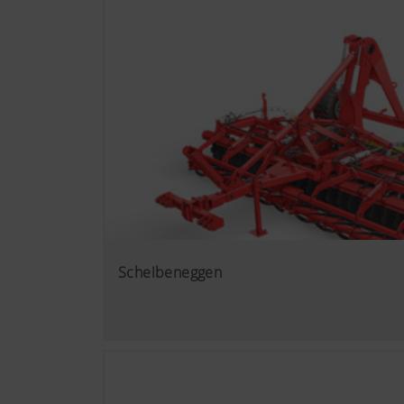
Wir möchten Ihnen relevante 
Technologien (auch Cookies) 
Nutzungsverhalten zugeschnit
Mehr Infos
Zweck des Cook
YouTube
Wir binden YouT
Datenschutzmod
Besucher auf di
Informationen f
https://www.goo
Scheibeneggen
Cookies, Sie kö