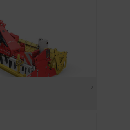
daher verwenden wir Web-
lten Inhalte auf Ihr
Dauer
en erweiterten
6 Monate
n über die
sehen. Nähere
171780?hl=de
ber YouTube