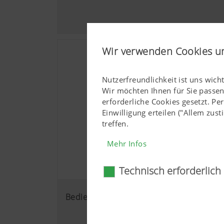
Wir verwenden Cookies u
Nutzerfreundlichkeit ist uns wich
Wir möchten Ihnen für Sie passe
erforderliche Cookies gesetzt. P
Einwilligung erteilen ("Allem zu
treffen.
Mehr Infos
Technisch erforderlich
Technisch erforderl
Bedienung
Gewisse Web-Technologien und