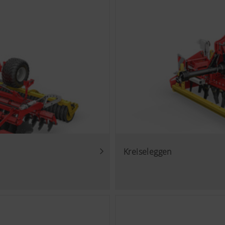
Inhalte auf unserer Website und auf Social Media anzeigen, 
von einigen Partnerunternehmen. Dadurch werden die dargestel
ten und angezeigt.
ies
ube Videos auf unserer Website ein und verwenden hierbei d
us von YouTube. Es werden von YouTube keine Informatione
eser Website gespeichert, es sei denn, es wird ein Video ange
inden Sie hier: https://support.google.com/youtube/answer/
gle.de/intl/de/policies/privacy/ Wir haben keine Kontrolle ü
Kreiseleggen
nnen diese Cookies in Ihren Browser-Einstellungen blockieren.