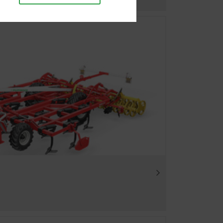
, als auch die richtige
e Website funktioniert ohne
Dauer
 akzeptiert
6 Monate
Website verbessern. Daher
, welche Inhalte unserer
chauswahl.
6 Monate
Dauer
6 Monate