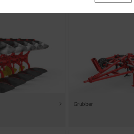
che Grundfunktionalitäten, wie die Navigation auf der Webseite
 oder die Abfrage Ihrer Zustimmung sind damit gemeint. Dies
ien und Cookies nicht.
Zweck des Cookies
k
Speichert , ob das Banner zur „Cookie-Einwilligung“
wurde.
ichtlich Nutzerfreundlichkeit und Leistungsfähigkeit unserer 
ien (auch Cookies) ein, welche anonym messen und auswerten
 (lang)
Speichert die vom Nutzer gewählte Land- und Spra
ie häufig diese aufgerufen werden.
Grubber
Zweck des Cookies
Analyse der Benutzung der Website, siehe unterhalb.