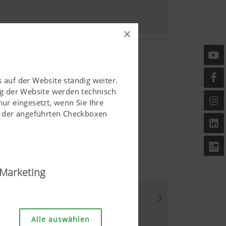
×
 auf der Website ständig weiter.
g der Website werden technisch
r eingesetzt, wenn Sie Ihre
ls der angeführten Checkboxen
Marketing
änglich und userfreundlich
Alle auswählen