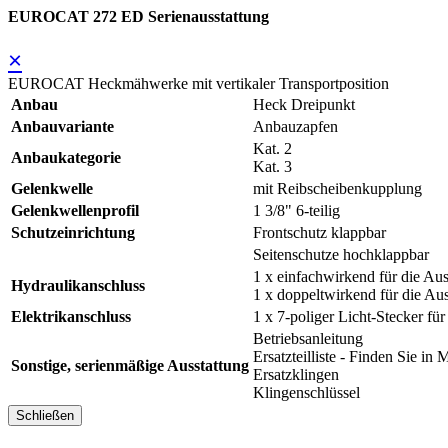
EUROCAT 272 ED Serienausstattung
×
EUROCAT Heckmähwerke mit vertikaler Transportposition
Anbau
Heck Dreipunkt
Anbauvariante
Anbauzapfen
Kat. 2
Anbaukategorie
Kat. 3
Gelenkwelle
mit Reibscheibenkupplung
Gelenkwellenprofil
1 3/8" 6-teilig
Schutzeinrichtung
Frontschutz klappbar
Seitenschutze hochklappbar
1 x einfachwirkend für die Au
Hydraulikanschluss
1 x doppeltwirkend für die Au
Elektrikanschluss
1 x 7-poliger Licht-Stecker fü
Betriebsanleitung
Ersatzteilliste - Finden Sie
Sonstige, serienmäßige Ausstattung
Ersatzklingen
Klingenschlüssel
Schließen