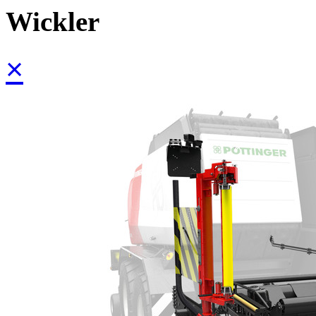
Wickler
×