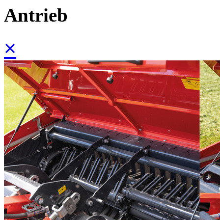
Antrieb
×