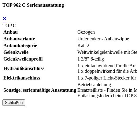
TOP 962 C Serienausstattung
×
TOP C
Anbau
Gezogen
Anbauvariante
Unterlenker - Anbauwippe
Anbaukategorie
Kat. 2
Gelenkwelle
Weitwinkelgelenkwelle mit Ste
Gelenkwellenprofil
1 3/8" 6-teilig
1 x einfachwirkend für die A
Hydraulikanschluss
1 x doppeltwirkend für die Ar
Elektrikanschluss
1 x 7-poliger Licht-Stecker fü
Betriebsanleitung
Sonstige, serienmäßige Ausstattung
Ersatzteilliste - Finden Sie
Entlastungsfedern beim TOP 
Schließen