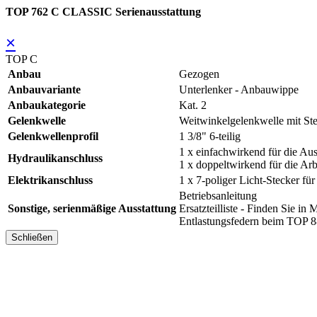
TOP 762 C CLASSIC Serienausstattung
×
TOP C
Anbau
Gezogen
Anbauvariante
Unterlenker - Anbauwippe
Anbaukategorie
Kat. 2
Gelenkwelle
Weitwinkelgelenkwelle mit Ste
Gelenkwellenprofil
1 3/8" 6-teilig
1 x einfachwirkend für die A
Hydraulikanschluss
1 x doppeltwirkend für die Ar
Elektrikanschluss
1 x 7-poliger Licht-Stecker fü
Betriebsanleitung
Sonstige, serienmäßige Ausstattung
Ersatzteilliste - Finden Sie
Entlastungsfedern beim TOP 
Schließen