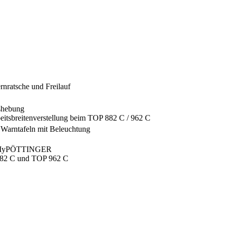
rnratsche und Freilauf
ushebung
beitsbreitenverstellung beim TOP 882 C / 962 C
r Warntafeln mit Beleuchtung
 in MyPÖTTINGER
882 C und TOP 962 C