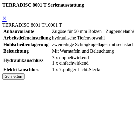
TERRADISC 8001 T Serienausstattung
×
TERRADISC 8001 T/10001 T
Anbauvariante
Zugöse für 50 mm Bolzen - Zugpendelanh
Arbeitstiefeneinstellung
hydraulische Tiefenvorwahl
Hohlscheibenlagerung
zweireihige Schrägkugellager mit sechsfac
Beleuchtung
Mit Warntafeln und Beleuchtung
3 x doppeltwirkend
Hydraulikanschluss
1 x einfachwirkend
Elektrikanschluss
1 x 7-poliger Licht-Stecker
Schließen