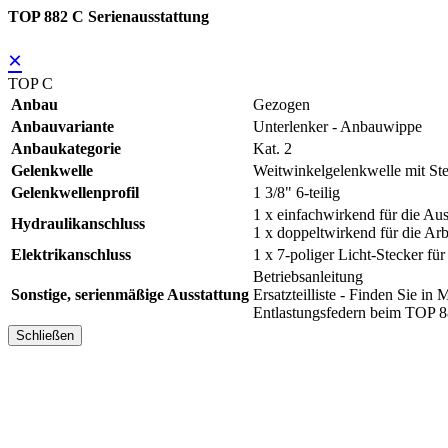
TOP 882 C Serienausstattung
×
TOP C
Anbau
Gezogen
Anbauvariante
Unterlenker - Anbauwippe
Anbaukategorie
Kat. 2
Gelenkwelle
Weitwinkelgelenkwelle mit Ste
Gelenkwellenprofil
1 3/8" 6-teilig
1 x einfachwirkend für die A
Hydraulikanschluss
1 x doppeltwirkend für die Ar
Elektrikanschluss
1 x 7-poliger Licht-Stecker fü
Betriebsanleitung
Sonstige, serienmäßige Ausstattung
Ersatzteilliste - Finden Sie
Entlastungsfedern beim TOP 
Schließen