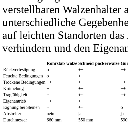
verstellbaren Walzenhalter 
unterschiedliche Gegebenhe
auf leichten Standorten da
verhindern und den Eigenan
Rohrstab-walze
Schneid-packerwalze
Gum
Rückverfestigung
o
++
++
Feuchte Bedingungen
o
++
+
Trockene Bedingungen
++
++
++
Krümelung
+
++
++
Tragfähigkeit
+
++
++
Eigenantrieb
++
++
+
Eignung bei Steinen
+
++
o
Abstreifer
nein
ja
ja
Durchmesser
660 mm
550 mm
590