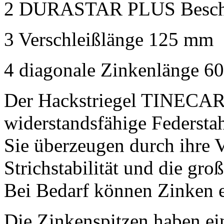
2
DURASTAR PLUS Besch
3
Verschleißlänge
125 mm
4
diagonale Zinkenlänge
6
Der Hackstriegel TINECARE
widerstandsfähige Federsta
Sie überzeugen durch ihre V
Strichstabilität und die gr
Bei Bedarf können Zinken e
Die Zinkenspitzen haben ei