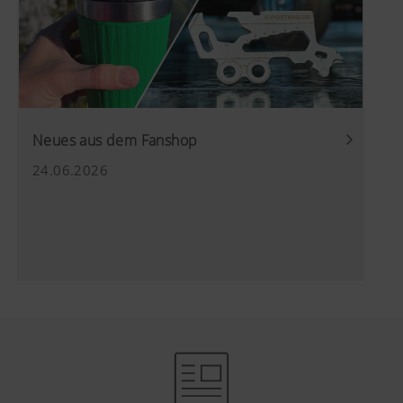
welche anonym messen und auswerten, welche
Inhalte unserer Website genutzt werden und wie
Land (layer)
Speichert die
6
häufig diese aufgerufen werden.
und
vom Nutzer
Monate
Sprache
gewählte Land-
(lang)
und
Mehr Infos
Zweck des
Dauer
Sprachauswahl.
Neues aus dem Fanshop
Cookies
24.06.2026
Marketing
Google
Analyse der
6 Monate
Analytics
Benutzung der
Website, siehe
Wir möchten Ihnen relevante Inhalte auf unserer
unterhalb.
Website und auf Social Media anzeigen, daher
verwenden wir Web-Technologien (auch
Cookies) von einigen Partnerunternehmen.
Dadurch werden die dargestellten Inhalte auf Ihr
Nutzungsverhalten zugeschnitten und angezeigt.
Mehr Infos
Zweck des Cookies