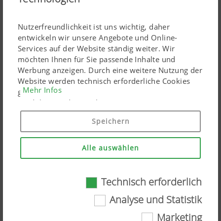
Nutzerfreundlichkeit ist uns wichtig, daher
entwickeln wir unsere Angebote und Online-
Services auf der Website ständig weiter. Wir
möchten Ihnen für Sie passende Inhalte und
Werbung anzeigen. Durch eine weitere Nutzung der
Website werden technisch erforderliche Cookies
Mehr Infos
gesetzt. Personenbezogene Google-Marketing-
Produkte werden Cookies nur eingesetzt, wenn Sie
Pöttinger Landtechnik nun mit eigener
Ihre Einwilligung erteilen ("Allem zustimmen"). Sie
Repräsentanz in Finnland
Speichern
können ebenso individuelle Einstellungen mittels
07.08.2026
der angeführten Checkboxen treffen.
Klares Bekenntnis zu aufstrebendem
Alle auswählen
nordischen Markt
Technisch erforderlich
Technisch erforderlich
Analyse und Statistik
Marketing