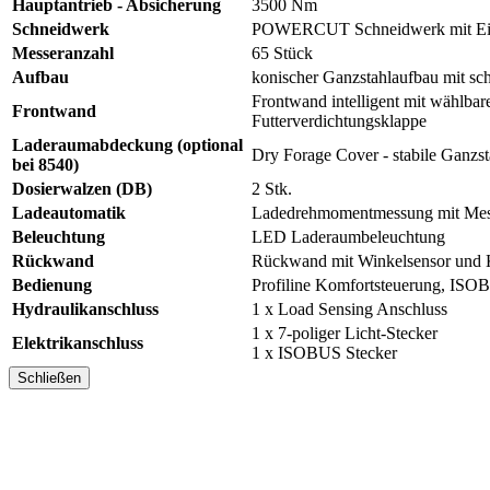
Hauptantrieb - Absicherung
3500 Nm
Schneidwerk
POWERCUT Schneidwerk mit Ei
Messeranzahl
65 Stück
Aufbau
konischer Ganzstahlaufbau mit s
Frontwand intelligent mit wählbare
Frontwand
Futterverdichtungsklappe
Laderaumabdeckung (optional
Dry Forage Cover - stabile Ganz
bei 8540)
Dosierwalzen (DB)
2 Stk.
Ladeautomatik
Ladedrehmomentmessung mit Mess
Beleuchtung
LED Laderaumbeleuchtung
Rückwand
Rückwand mit Winkelsensor und 
Bedienung
Profiline Komfortsteuerung, ISO
Hydraulikanschluss
1 x Load Sensing Anschluss
1 x 7-poliger Licht-Stecker
Elektrikanschluss
1 x ISOBUS Stecker
Schließen