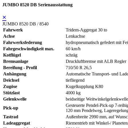
JUMBO 8520 DB Serienausstattung
×
JUMBO 8520 DB / 8540
Fahrwerk
Tridem-Aggregat 30 to
Achse
Lenkachse
Fahrwerksfederung
hydropneumatisch gefedert mit Fe
Fahrgeschwindigkeit max.
60 km/h
Kotflügel
schräg
Bremsanlage
Druckluftbremse mit ALB Regler
Bereifung - Profil
710/50 R 26,5
Anhängung
Automatische Transport- und Lade
Deichsel
tiefliegend
Zugöse
Kugelkupplung K80
Stützlast
4000 kg
Gelenkwelle
beidseitige Weitwinkelgelenkwelle
Gesteuerte Pendel-Pick-up 7-reih
Pick-up
120 mm Pendelweg, Lageregelun
Tastrad
Außenbreite 2990 mm, auf Wunsch
Ladeaggregat
Riementrieb mit Winkel-/ Planeten