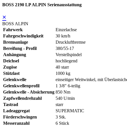
BOSS 2190 LP ALPIN Serienausstattung
×
BOSS ALPIN
Fahrwerk
Einzelachse
Fahrgeschwindigkeit
30 km/h
Bremsanlage
Druckluftbremse
Bereifung - Profil
380/55-17
Anhängung
Verstellspindel
Deichsel
hochliegend
Zugöse
40 starr
Stützlast
1000 kg
Gelenkwelle
einseitiger Weitwinkel, mit Überlastsic
Gelenkwellenprofil
1 3/8" 6-teilig
Gelenkwelle - Absicherung
850 Nm
Zapfwellendrehzahl
540 U/min
Tastrad
starr
Ladeaggregat
SUPERMATIC
Förderschwingen
3 Stk.
Messeranzahl
6 Stück