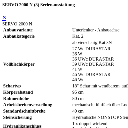
SERVO 2000 N (3) Serienausstattung
×
SERVO 2000 N
Anbauvariante
Unterlenker - Anbauachse
Anbaukategorie
Kat. 2
ab vierscharig Kat 3N
27 Wc DURASTAR
36 W
36 UWc DURASTAR
Vollblechkörper
39 UWc DURASTAR
41 W
46 Wc DURASTAR
46 Wd
Schartyp
18" Schar mit wendbarem, a
Körperabstand
95 cm
Rahmenhöhe
80 cm
Arbeitsbreitenverstellung
mechanisch; fünffach über Loc
Standardschnittbreite
40 cm
Steinsicherung
Hydraulische NONSTOP Stein
1 x doppeltwirkend
Hydraulikanschluss