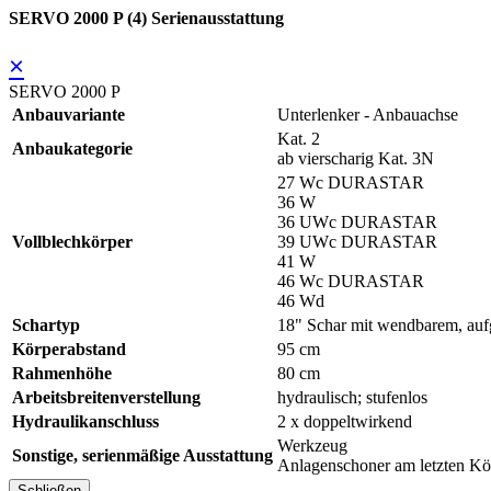
SERVO 2000 P (4) Serienausstattung
×
SERVO 2000 P
Anbauvariante
Unterlenker - Anbauachse
Kat. 2
Anbaukategorie
ab vierscharig Kat. 3N
27 Wc DURASTAR
36 W
36 UWc DURASTAR
Vollblechkörper
39 UWc DURASTAR
41 W
46 Wc DURASTAR
46 Wd
Schartyp
18" Schar mit wendbarem, a
Körperabstand
95 cm
Rahmenhöhe
80 cm
Arbeitsbreitenverstellung
hydraulisch; stufenlos
Hydraulikanschluss
2 x doppeltwirkend
Werkzeug
Sonstige, serienmäßige Ausstattung
Anlagenschoner am letzten Kö
Schließen