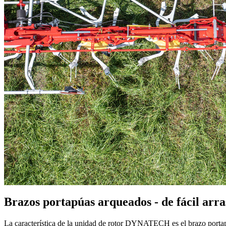
Brazos portapúas arqueados - de fácil arras
La característica de la unidad de rotor DYNATECH es el brazo portapúa