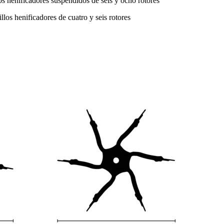
os henificadores suspendidos de seis y ocho rotores
illos henificadores de cuatro y seis rotores