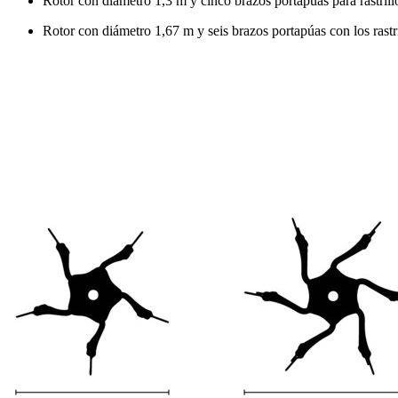
Rotor con diámetro
1,3 m
y cinco brazos portapúas para rastrill
Rotor con diámetro
1,67 m
y seis brazos portapúas con los rastr